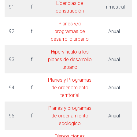
Licencias de
91
If
Trimestral
construcción
Planes y/o
92
If
programas de
Anual
desarrollo urbano
Hipervínculo a los
93
If
planes de desarrollo
Anual
urbano
Planes y Programas
94
If
de ordenamiento
Anual
territorial
Planes y programas
95
If
de ordenamiento
Anual
ecológico
Disposiciones