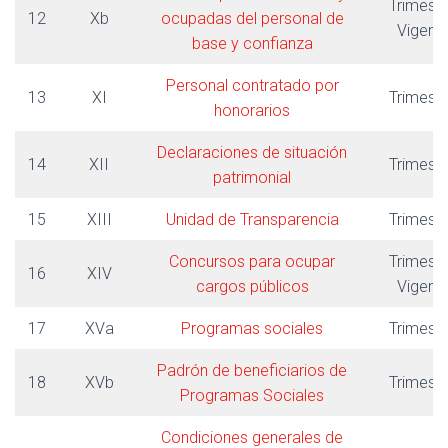
Trimestr
12
Xb
ocupadas del personal de
Vigent
base y confianza
Personal contratado por
13
XI
Trimestr
honorarios
Declaraciones de situación
14
XII
Trimestr
patrimonial
15
XIII
Unidad de Transparencia
Trimestr
Concursos para ocupar
Trimestr
16
XIV
cargos públicos
Vigent
17
XVa
Programas sociales
Trimestr
Padrón de beneficiarios de
18
XVb
Trimestr
Programas Sociales
Condiciones generales de