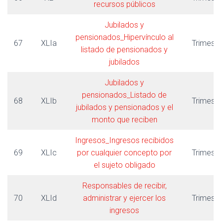
recursos públicos
Jubilados y
pensionados_Hipervínculo al
67
XLIa
Trimestr
listado de pensionados y
jubilados
Jubilados y
pensionados_Listado de
68
XLIb
Trimestr
jubilados y pensionados y el
monto que reciben
Ingresos_Ingresos recibidos
69
XLIc
por cualquier concepto por
Trimestr
el sujeto obligado
Responsables de recibir,
70
XLId
administrar y ejercer los
Trimestr
ingresos