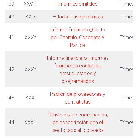
39
XXVIII
Informes emitidos
Trimestr
40
XXIX
Estadísticas generadas
Trimestr
Informe financiero_Gasto
41
XXXa
por Capítulo, Concepto y
Trimestr
Partida
Informe financiero_Informes
financieros contables,
42
XXXb
Trimestr
presupuestales y
programáticos
Padrón de proveedores y
43
XXXI
Trimestr
contratistas
Convenios de coordinación,
44
XXXII
de concertación con el
Trimestr
sector social o privado