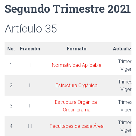
Segundo Trimestre 2021
Artículo 35
No.
Fracción
Formato
Actualiza
Trimestr
1
I
Normatividad Aplicable
Vigent
Trimestr
2
II
Estructura Orgánica
Vigent
Estructura Orgánica-
Trimestr
3
II
Organigrama
Vigent
Trimestr
4
III
Facultades de cada Área
Vigent