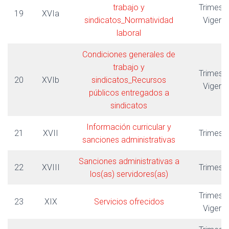
trabajo y
Trimestr
19
XVIa
sindicatos_Normatividad
Vigent
laboral
Condiciones generales de
trabajo y
Trimestr
20
XVIb
sindicatos_Recursos
Vigent
públicos entregados a
sindicatos
Información curricular y
21
XVII
Trimestr
sanciones administrativas
Sanciones administrativas a
22
XVIII
Trimestr
los(as) servidores(as)
Trimestr
23
XIX
Servicios ofrecidos
Vigent