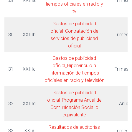
29
XXIIIa
Trimestr
tiempos oficiales en radio y
tv
Gastos de publicidad
oficial_Contratación de
30
XXIIIb
Trimestr
servicios de publicidad
oficial
Gastos de publicidad
oficial_Hipervínculo a
31
XXIIIc
Trimestr
información de tiempos
oficiales en radio y televisión
Gastos de publicidad
oficial_Programa Anual de
32
XXIIId
Anual
Comunicación Social o
equivalente
Resultados de auditorias
33
XXIV
Trimestr