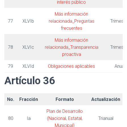
interés público
Más información
77
XLVIb
relacionada_Preguntas
Trimestr
frecuentes
Más información
78
XLVIc
relacionada_Transparencia
Trimestr
proactiva
79
XLVId
Obligaciones aplicables
Anual
Artículo 36
No.
Fracción
Formato
Actualización
Plan de Desarrollo
80
Ia
(Nacional, Estatal,
Trianual
Municipal)