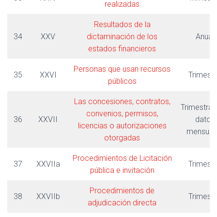
realizadas
Resultados de la
34
XXV
dictaminación de los
Anual
estados financieros
Personas que usan recursos
35
XXVI
Trimestr
públicos
Las concesiones, contratos,
Trimestral
convenios, permisos,
36
XXVII
datos
licencias o autorizaciones
mensual
otorgadas
Procedimientos de Licitación
37
XXVIIa
Trimestr
pública e invitación
Procedimientos de
38
XXVIIb
Trimestr
adjudicación directa