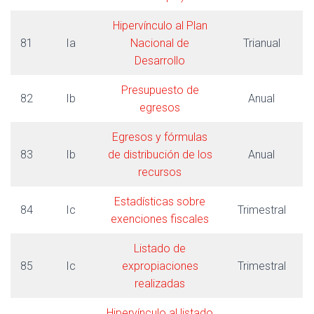
Hipervínculo al Plan
81
Ia
Nacional de
Trianual
Desarrollo
Presupuesto de
82
Ib
Anual
egresos
Egresos y fórmulas
83
Ib
de distribución de los
Anual
recursos
Estadísticas sobre
84
Ic
Trimestral
exenciones fiscales
Listado de
85
Ic
expropiaciones
Trimestral
realizadas
Hipervínculo al listado