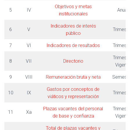
Objetivos y metas
5
IV
Anual
institucionales
Indicadores de interés
6
V
Trimestr
público
7
VI
Indicadores de resultados
Trimestr
Trimestr
8
VII
Directorio
Vigent
9
VIII
Remuneración bruta y neta
Semestr
Gastos por conceptos de
10
IX
Trimestr
viáticos y representación
Plazas vacantes del personal
Trimestr
11
Xa
de base y confianza
Vigent
Total de plazas vacantes y