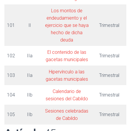
Los montos de
endeudamiento y el
101
Il
ejercicio que se haya
Trimestral
hecho de dicha
deuda
El contenido de las
102
IIa
Trimestral
gacetas municipales
Hipervínculo a las
103
IIa
Trimestral
gacetas municipales
Calendario de
104
IIb
Trimestral
sesiones del Cabildo
Sesiones celebradas
105
IIb
Trimestral
de Cabildo