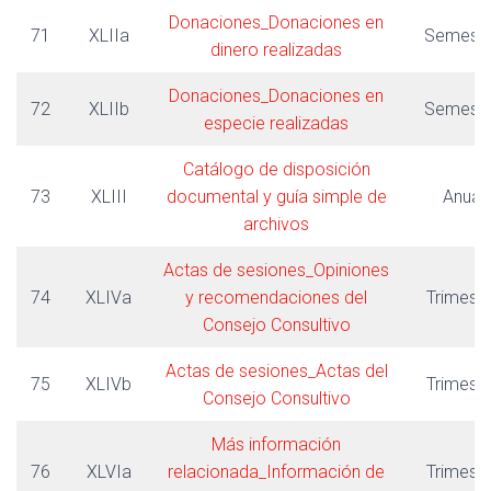
Donaciones_Donaciones en
71
XLIIa
Semestr
dinero realizadas
Donaciones_Donaciones en
72
XLIIb
Semestr
especie realizadas
Catálogo de disposición
73
XLIII
documental y guía simple de
Anual
archivos
Actas de sesiones_Opiniones
74
XLIVa
y recomendaciones del
Trimestr
Consejo Consultivo
Actas de sesiones_Actas del
75
XLIVb
Trimestr
Consejo Consultivo
Más información
76
XLVIa
relacionada_Información de
Trimestr