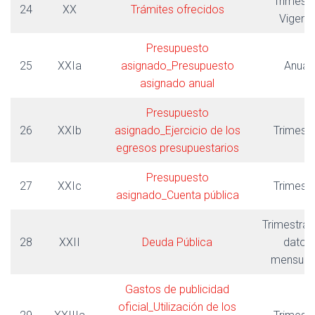
Trimestr
24
XX
Trámites ofrecidos
Vigent
Presupuesto
25
XXIa
asignado_Presupuesto
Anual
asignado anual
Presupuesto
26
XXIb
asignado_Ejercicio de los
Trimestr
egresos presupuestarios
Presupuesto
27
XXIc
Trimestr
asignado_Cuenta pública
Trimestral
28
XXII
Deuda Pública
datos
mensual
Gastos de publicidad
oficial_Utilización de los